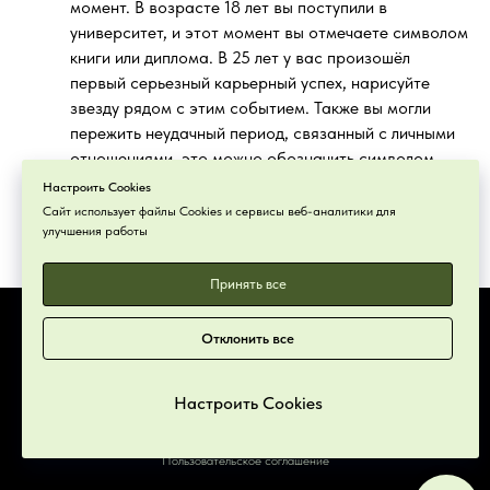
момент. В возрасте 18 лет вы поступили в
университет, и этот момент вы отмечаете символом
книги или диплома. В 25 лет у вас произошёл
первый серьезный карьерный успех, нарисуйте
звезду рядом с этим событием. Также вы могли
пережить неудачный период, связанный с личными
отношениями, это можно обозначить символом
разбитого сердца. После этого анализа вы
Настроить Cookies
увидите, как события на разных этапах жизни
Сайт использует файлы Cookies и сервисы веб-аналитики для
улучшения работы
влияли на ваше развитие и эмоциональное
состояние.
Принять все
Отклонить все
ИП Машарова Мария Владимировна
ИНН 501604065084
ОГРНИП 324508100358987
Настроить Cookies
Обработка персональных данных
Пользовательское соглашение