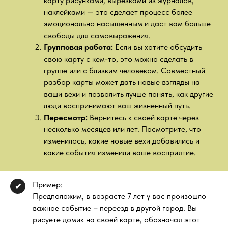
карту рисунками, вырезками из журналов,
наклейками — это сделает процесс более
эмоционально насыщенным и даст вам больше
свободы для самовыражения.
Групповая работа:
Если вы хотите обсудить
свою карту с кем-то, это можно сделать в
группе или с близким человеком. Совместный
разбор карты может дать новые взгляды на
ваши вехи и позволить лучше понять, как другие
люди воспринимают ваш жизненный путь.
Пересмотр:
Вернитесь к своей карте через
несколько месяцев или лет. Посмотрите, что
изменилось, какие новые вехи добавились и
какие события изменили ваше восприятие.
Пример:
✔
Предположим, в возрасте 7 лет у вас произошло
важное событие – переезд в другой город. Вы
рисуете домик на своей карте, обозначая этот