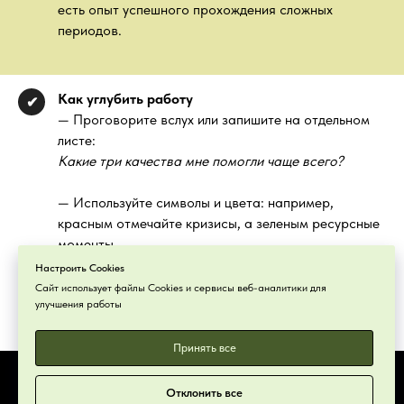
есть опыт успешного прохождения сложных
периодов.
Как углубить работу
✔
— Проговорите вслух или запишите на отдельном
листе:
Какие три качества мне помогли чаще всего?
— Используйте символы и цвета: например,
красным отмечайте кризисы, а зеленым ресурсные
моменты.
Настроить Cookies
— Сделайте упражнение еще раз через год и
Сайт использует файлы Cookies и сервисы веб-аналитики для
улучшения работы
посмотрите, что изменилось.
Принять все
Отклонить все